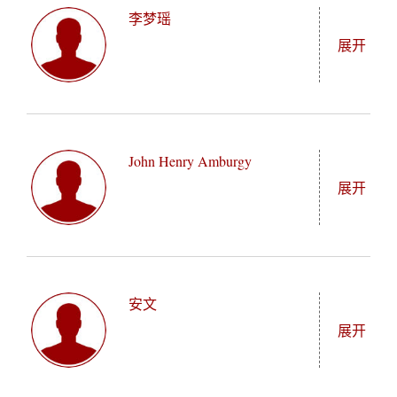
李梦瑶
展开
Majduleen AlAli（李梦瑶）是在阿联酋长大的约旦
"/_mediafile/asc/20260611140345/student/image/"
人，作为志奋领奖学金学者在伦敦政治经济学院攻读
John Henry Amburgy
国际政治经济学硕士学位。本科以3.98的绩点从沙迦
展开
大学国际关系专业毕业，名列学院前茅。她对中国的
热爱始于学习中文，语言为她打开了一扇了解中华文
明的窗。这份热情引领她参加了复旦大学金砖国家暑
UPDATING
"/_mediafile/asc/20190426175523/student/image/zhaozhi
期项目、在中石化中东办公室实习，并创办了从中国
采购优质抹茶的阿联酋品牌YUMO Matcha。她还在中
安文
展开
阿关系全球网络Sino-Arabica担任咨询中心负责人。
Majduleen热爱语言学习，精通阿拉伯语和英语，中文
和德语达到工作用语水平。在燕京学堂，她的专业方
William Anderson（安文）是一位来自美国的经济与人