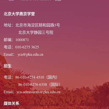
国大会，给高中生和服刑人员授课，在法国国营铁路
北京大学燕京学堂
公司担任列车长，进入经合组织实习。Paul练习书
法，参加戏剧和舞蹈表演，弹奏吉他，期待融入北京
地址：北京市海淀区颐和园路5号
大学的学术氛围和校园生活。
北京大学静园三号院
邮编：1000871
电话：010-6275 3625
Email： yca@pku.edu.cn
招生
电话：86-010-6274 4510（国内）
86-010-6276 6358（国际）
Email：yca-admissions@pku.edu.cn
媒体关系