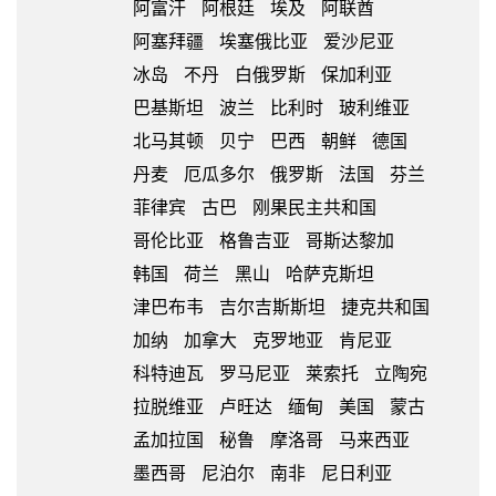
阿富汗
阿根廷
埃及
阿联酋
阿塞拜疆
埃塞俄比亚
爱沙尼亚
冰岛
不丹
白俄罗斯
保加利亚
巴基斯坦
波兰
比利时
玻利维亚
北马其顿
贝宁
巴西
朝鲜
德国
丹麦
厄瓜多尔
俄罗斯
法国
芬兰
菲律宾
古巴
刚果民主共和国
哥伦比亚
格鲁吉亚
哥斯达黎加
韩国
荷兰
黑山
哈萨克斯坦
津巴布韦
吉尔吉斯斯坦
捷克共和国
加纳
加拿大
克罗地亚
肯尼亚
科特迪瓦
罗马尼亚
莱索托
立陶宛
拉脱维亚
卢旺达
缅甸
美国
蒙古
孟加拉国
秘鲁
摩洛哥
马来西亚
墨西哥
尼泊尔
南非
尼日利亚