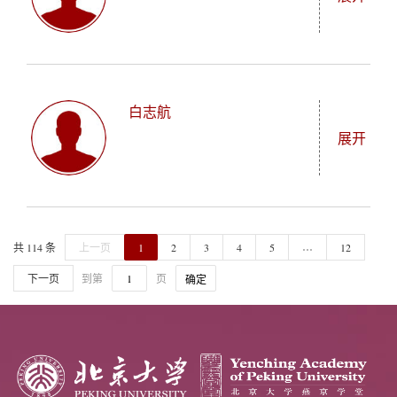
深度探讨1942年至1968年间毛泽东思想演变的文化历
理学士学位，担任研究所学生联合会DEMOS（博士生
史。
与早期职业人员协会）主席。此前，他供职于奥地利
Varvara Binde（王丽娅）来自俄罗斯，拥有莫斯科国
"/_mediafile/asc/20260611140345/student/image/"
民航学会（Austro Control），从事空中交通管制工程
际关系学院国际财税法学士学位和国际投资经济学硕
工作，负责监测优化安全关键系统，在职期间获得通
白志航
士学位，同时获得北京对外经济贸易大学国际投资硕
展开
用管理MBA和营销传播硕士学位。后与他人联合成立
士学位。她精通法语、英语和中文，独特地融合经
了创业企业，主营通过无人机辅助的控制烧除减轻山
济、法律与艺术眼光。她创办人才经纪公司Bind
火风险。同时，Alexander也是志愿消防员、世界经济
Agency，在机构工作中促进创意社群之间的跨文化对
Paul Blanquart（白志航）来自法国，在图卢兹和中央
"/_mediafile/asc/20190426175523/student/image/zhaozhi
论坛杰出青年。通过参加中国社会科学院主办的中欧
话。她的专业经验涵盖媒体、博物馆和画廊。作为小
高原乡间长大，至今在那里作养蜂人。本科毕业于巴
…
共 114 条
上一页
1
2
3
4
5
12
青年对话会，Alexander对中国的创新方式产生了浓厚
红书上活跃的新兴艺术博主，Varvara向中国观众分享
黎政治学院，获社会科学与人文学学士学位，主修法
下一页
到第
页
兴趣。在燕京学堂，他的专业方向是经济与管理，研
确定
国际艺术趋势。她也热爱中国茶，加深了与中国文化
律与政治科学，本科期间在北京大学交换学习一年。
究凝结尾迹、山火减灾等气候解决方案的创业创新。
的日常连结。在燕京学堂，她计划研究中国现代艺
在燕京学堂，他的专业方向是法律与社会，将深入研
术，聚焦传统工艺技法在当代艺术家创作中的运用。
究20世纪初中国对“主权”概念的吸收内化。他的研究
检视立宪文本和国际文本中对清朝各藩属地位的争论
与重新界定。在学业之外，Paul曾牵头组织模拟联合