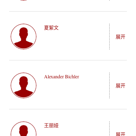
的专业方向是政治与国际关系，深化对中国全球角色
内工作，专业协助欧洲的中端市场企业处理复杂重
欧熹桥出生于中国香港，在耶鲁-新加坡国立大学学院
"/_mediafile/asc/20260611140345/student/image/"
的理解，提高普通话水平。
组、创始人交接、供应链中断等问题。在上海交换学
以最高荣誉毕业。18岁时，她远赴纽约联合国总部实
习一学期并在台北参加普通话强化学习，由此对中欧
夏絮文
习，随后在法国间隔年期间，渐渐确立了终极热忱：
展开
经济关系产生浓厚兴趣。在燕京学堂，他的专业方向
在平凡的面试中，挖掘不凡的人文故事。22岁那年，
是经济与管理，有志于利用自己的金融背景，从结构
她成为了牛津饮食人类学研讨会史上最年轻的演讲者
性角度分析中小型企业应如何应对持续增强的保护主
之一。毕业后，她入选英孚教育的“360全球管理培训
Abigail Barr（夏絮文）出生于中国上海，在美国阿拉
"/_mediafile/asc/20260611140345/student/image/"
义和生态转型。最终，希望能够提供可行性策略，在
生”计划，向首席文化官汇报，主导开发了面向美国青
巴马州长大，2026年毕业于弗吉尼亚大学历史与哲学
日益分裂的全球经济中，培育欧中企业间可持续的韧
年的赴华旅游产品。 熹桥已在25岁前游历过50个国
Alexander Bichler
专业，并以最高荣誉获得学士学位。本科期间，她曾
展开
性合作。
家，为《米其林指南》及《南华早报》等撰写深度特
在北京大学与台湾政治大学进行强化中文学习，并参
写。她也是一位屡获殊荣的多媒体艺术家和摄影师，
与多项中美两国的学术与文化交流项目。她的研究源
作品曾在苏黎世和新加坡展出。她现正致力于将多年
自本科荣誉论文，聚焦二十世纪中国革命话语、仪式
Alexander Bichler来自奥地利阿尔卑斯山前地带一个仅
"/_mediafile/asc/20260611140345/student/image/"
的环球见闻与节令文化浓缩进个人手稿中，旨在将中
与实践的交汇，以及毛泽东思想在基层社会中的传播
有500位居民的小村庄，是负责建造运行高压系统的工
国传统饮食哲学推向世界舞台。
与接受。在燕京学堂，她的专业方向是历史与考古，
王丽娅
程师。获马斯特里赫特大学与联合国大学马斯特里赫
展开
她将通过融合历史、哲学与文化研究的跨学科方法，
特高新技术经济及社会研究所公共政策与人类发展双