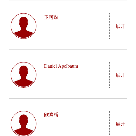
"/_mediafile/asc/20260611140345/student/image/"
向是政治与国际关系，研究中国与海湾国家不断深化
口研究者，其研究重点为中国与东亚地区的经济和人
的经济与战略关系。
卫可然
口问题。他的研究兴趣以低生育率与人口转型为核
展开
心，同时注重从社会学、历史学、人类学和政策学的
多学科视角进行分析。在来中国之前，安文曾在金融
领域担任研究员。本科毕业于美国的威廉与玛丽学
Anneke Werthen（卫可然）来自德国，拥有南丹麦大
"/_mediafile/asc/20260611140345/student/image/"
院，获得经济学与中文双学位。除经济学之外，他热
学欧洲研究专业学士学位、隆德大学亚洲研究专业硕
爱小说创作、历史学习、戏剧表演。在燕京学堂，他
Daniel Apelbaum
士学位。她的学术重点为区域分析，借助国际合作应
展开
的专业方向是经济与管理。他一直致力于深刻理解中
对不同地区内的区域挑战。2025年，作为交换生进入
国与世界各地新的人口现象，热切期待增进对中国文
北京大学学习，深入了解中国在上述进程内的角色作
化、学术的联结。
用。在德国国会和朝鲜半岛环境外交领域的实习经
Daniel Apelbaum来自德国，毕业于法兰克福金融管理
"/_mediafile/asc/20260611140345/student/image/"
历，激发了她对跨境联合解决问题的兴趣。考虑到对
学院商业管理专业。凭借优异的学业成绩和社会工
于体育的关注和热爱，她目前的硕士论文集中探讨中
欧熹桥
作，获得德国学术奖学金基金会支持，将严谨的经济
展开
国行为体在跆拳道国际化中的角色，重点关注电子对
理论融入到广泛的产业实践当中。他曾在法兰克福、
战技术在肯尼亚跆拳道领域的作用。在燕京学堂，她
慕尼黑、伦敦的投资银行、私募基金、战略咨询领域