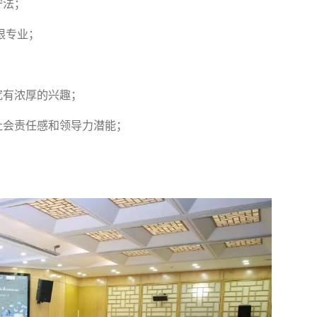
守法；
限专业；
究有浓厚的兴趣；
社会责任感和领导力潜能；