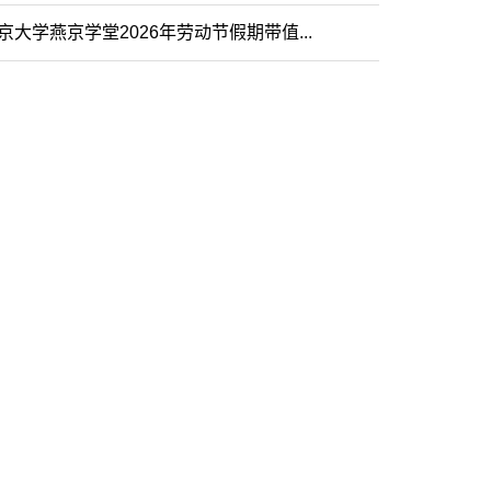
京大学燕京学堂2026年劳动节假期带值...