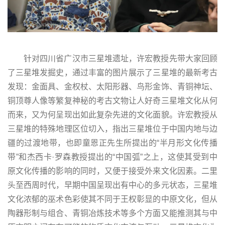
针对四川省广汉市三星堆遗址，许宏教授先带大家回顾
了三星堆发掘史，通过丰富的图片展示了三星堆的最新考古
发现：金面具、金权杖、太阳形器、鸟形金饰、青铜神坛、
铜顶尊人像等繁复神秘的考古文物让人好奇三星堆文化从何
而来，又为何呈现出如此复杂先进的文化面貌。许宏教授从
三星堆的特殊地理区位切入，指出三星堆位于中国内地与边
疆的过渡地带，也即童恩正先生所提出的“半月形文化传播
带”和杰西卡·罗森教授提出的“中国弧”之上，这使其受到中
原文化传播的影响的同时，又便于接受外来文化因素。二里
头至西周时代，早期中国呈现出有中心的多元状态，三星堆
文化浓郁的巫术色彩使其不同于王权彰显的中原文化，但从
陶器形制与组合、青铜冶炼技术等多个方面又能推测其与中