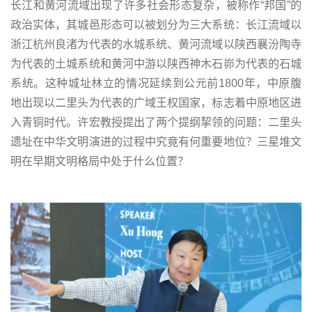
长江和黄河流域出现了许多社会形态复杂，被称作“邦国”的
政治实体，其城邑形态可以被划分为三大系统：长江流域以
浙江杭州良渚为代表的水城系统、黄河流域以陕西襄汾陶寺
为代表的土城系统和黄河中游以陕西神木石峁为代表的石城
系统。这种城址林立的情况延续到公元前1800年，中原腹
地出现以二里头为代表的广域王权国家，标志着中原地区进
入青铜时代。许宏教授提出了两个提纲挈领的问题：二里头
遗址在中华文明演进的过程中究竟有何重要地位？三星堆文
明在早期文明格局中处于什么位置？