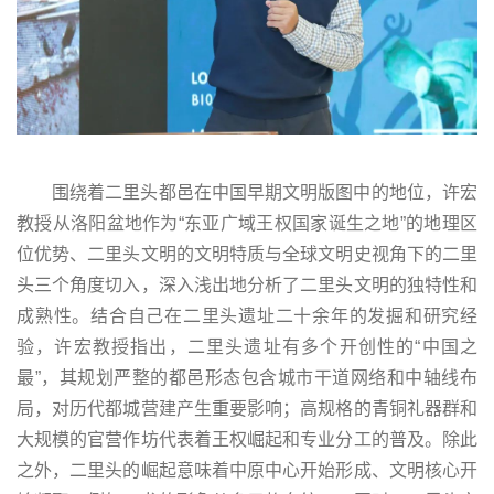
围绕着二里头都邑在中国早期文明版图中的地位，许宏
教授从洛阳盆地作为“东亚广域王权国家诞生之地”的地理区
位优势、二里头文明的文明特质与全球文明史视角下的二里
头三个角度切入，深入浅出地分析了二里头文明的独特性和
成熟性。结合自己在二里头遗址二十余年的发掘和研究经
验，许宏教授指出，二里头遗址有多个开创性的“中国之
最”，其规划严整的都邑形态包含城市干道网络和中轴线布
局，对历代都城营建产生重要影响；高规格的青铜礼器群和
大规模的官营作坊代表着王权崛起和专业分工的普及。除此
之外，二里头的崛起意味着中原中心开始形成、文明核心开