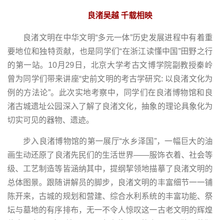
良渚吴越 千载相映
良渚文明在中华文明“多元一体”历史发展进程中有着重
要地位和独特贡献，也是同学们“在浙江读懂中国”田野之行
的第一站。10月29日，北京大学考古文博学院副教授秦岭
曾为同学们带来讲座“史前文明的考古学研究: 以良渚文化为
例的方法论”。此次实地考察中，同学们在良渚博物馆和良
渚古城遗址公园深入了解了良渚文化，抽象的理论具象化为
切实可见的器物、遗迹。
步入良渚博物馆的第一展厅“水乡泽国”，一幅巨大的油
画生动还原了良渚先民们的生活世界——服饰衣着、社会等
级、工艺制造等皆涵纳其中，提纲挈领地描摹了良渚文明的
总体图景。跟随讲解员的脚步，良渚文明的丰富细节一一铺
陈开来，古城的规划和营建、综合水利系统的丰富功能、祭
坛与墓地的有序排布，无一不令人惊叹这一古老文明的辉煌