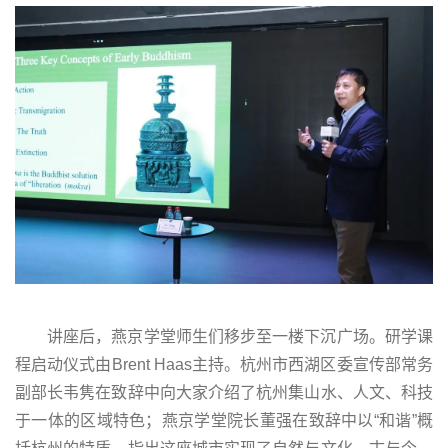
讲座后，燕京学堂师生们移步至一楼下沉广场。研学课
程启动仪式由Brent Haas主持。杭州市西湖区委宣传部常务
副部长韦隽在致辞中向大家介绍了杭州集山水、人文、科技
于一体的区域特色；燕京学堂院长董强在致辞中以“和谐”概