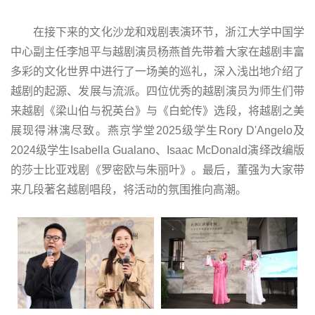
在接下来的文化沙龙和戏剧表演环节，浙江大学中国学
中心副主任李旭平与越剧演员杨燕首先带着大家在越剧丰富
多彩的文化世界中进行了一场美的巡礼，深入浅出地介绍了
越剧的起源、发展与流派。四位优秀的越剧演员为师生们带
来越剧《梁山伯与祝英台》与《白蛇传》选段，将越剧之美
展现得淋漓尽致。燕京学堂2025级学生Rory D'Angelo及
2024级学生Isabella Gualano、Isaac McDonald演绎改编版
的莎士比亚戏剧《罗密欧与朱丽叶》。最后，董强为大家带
来几段著名越剧唱段，将活动的氛围推向高潮。