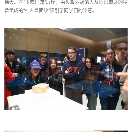
伟大。在“玉魂国魄”展厅，由头戴羽冠的人及圆眼獠牙的猛
兽组成的“神人兽面纹”吸引了同学们的注意。