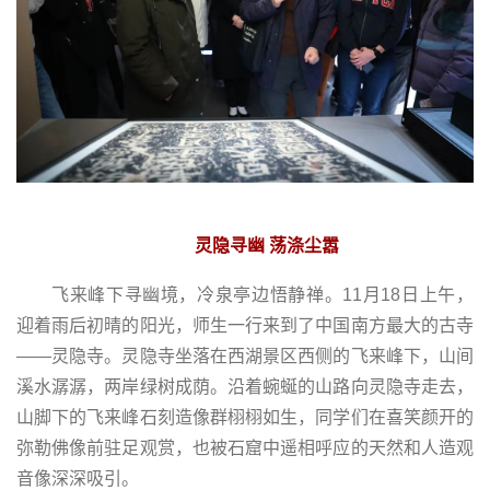
灵隐寻幽 荡涤尘嚣
飞来峰下寻幽境，冷泉亭边悟静禅。11月18日上午，
迎着雨后初晴的阳光，师生一行来到了中国南方最大的古寺
——灵隐寺。灵隐寺坐落在西湖景区西侧的飞来峰下，山间
溪水潺潺，两岸绿树成荫。沿着蜿蜒的山路向灵隐寺走去，
山脚下的飞来峰石刻造像群栩栩如生，同学们在喜笑颜开的
弥勒佛像前驻足观赏，也被石窟中遥相呼应的天然和人造观
音像深深吸引。