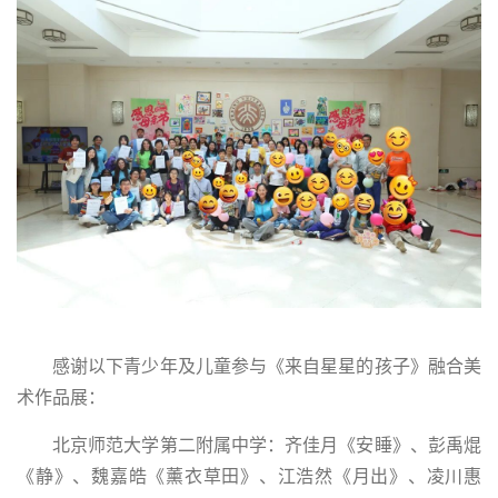
感谢以下青少年及儿童参与《来自星星的孩子》融合美
术作品展：
北京师范大学第二附属中学：
齐佳月《安睡》、
彭禹焜
《静》、
魏嘉皓《薰衣草田》、
江浩然《月出》、
凌川惠