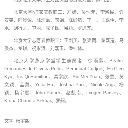
北京大学NT家庭教职工：
左婧、吴恺元、
李淑民、许
安铭、
陆晨源、陆璟颐、
苟娟、陈岭钧、
丁一、王嘉伊、
李
水、胡行之、
卫丽、成子栎、
易莉、罗思齐。
北京大学志愿者教职工：
王剑英、
张笑雨、
秦嘉遥、
马
俊杰、
龙琪、
祝永贺、
刘嘉玉、
潘桂林。
北京大学燕京学堂学生志愿者：
徐雨薇、
Beatriz
Fernandes de Oliveira Pollo、
Perpetual Cudjoe、
Eri Cleo
Kyu、
Iris Qi Hamilton、
易学欣、
Sio Mei Yuan、
张意、
黄
文颖、
孟萧、
Yujia Hu、
Joshua Park、
Nicole Ang、
杨
颖、
杨宇熙、
John Patrick、
赵凯南、
Imogen Parsley、
Krupa Chandra Sekhar、
罗舸。
文字: 杨宇熙