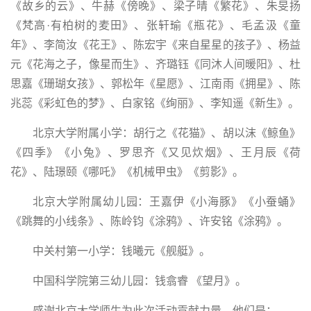
《故乡的云》、
牛赫《傍晚》、
梁子晴《繁花》、
朱旻扬
《梵高·有柏树的麦田》、
张轩瑜《瓶花》、
毛孟汲《
童
年
》、
李简汝《花王》、
陈宏宇《来自星星的孩子》、
杨益
元《花海之子，
像星而生
》、
齐璐钰《同沐人间暖阳》、
杜
思嘉《珊瑚女孩》、
郭松年《星愿》、
江南雨《拥星》、
陈
兆蕊《彩虹色的梦》、
白家铭《绚丽》、
李知遥《新生》。
北京大学附属小学：
胡行之《花猫》、
胡以沫《鲸鱼》
《四季》《小兔》、
罗思齐《又见炊烟》、
王月辰《荷
花》
、
陆璟颐《哪吒》《机械甲虫》《剪影》。
北京大学附属幼儿园：
王嘉伊《小海豚》《小蚕蛹》
《跳舞的小线条》、
陈岭钧《涂鸦》、
许安铭《涂鸦》。
中关村第一小学：
钱曦元《舰艇》。
中国科学院第三幼儿园：
钱翕睿 《望月》。
感谢北京大学师生为此次活动贡献力量，他们是：