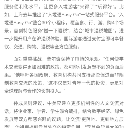
服务便利化水平，让更多入境游客“来得了”“玩得好”。比
如，上海去年推出了“入境通Easy Go”一站式服务平台。“入
境通Easy Go”整合30个小程序，覆盖食、行、游、购4个场
景，首创特色服务“碰一下退税”，结合“城市退税地图”，进
一步提升用户在沪退税体验。国际游客通过支付宝即可享餐
饮、交通、购物、退税等全方位服务。
面对重重挑战，奎尔奇保持了审慎的乐观。“任何使学
术交流变得更加困难的政策，都可能引发意想不到的负面后
果。”他呼吁各国政府、教育机构共同支持那些促进而非限
制教育交流的政策，“这不仅是对青年一代的投资，更是对
全球理解与合作的长期投入。”
孙成昊则建议，中美应建立更多机制性的人文交流对
话，将企业家、学者、学生混合编排，结合数字经济、绿色
发展等双方都感兴趣的议题，让交流“更落地、更到地方层
面”。他特别提到元首外交的稳定作用。“元首会晤最大的功