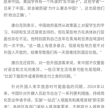
愿来中国。美国学界有一个所谓的“反华圈子”，这些学者“一
旦来了中国，就会被质疑‘为什么要去中国？’，这也是他们
的‘政治正确’。”
康白克则表示，中国政府虽然从政策面上对留学生的学
习、科研和生活还是很支持的，但在某些地方在具体执行层
面也存在不足。他特别提到自己去年在青海和甘肃自驾游时
的一次不快。“这一路上有很多景点，但是有些地方是不对
外国人开放的，结果导致我们有一天很难找到酒店住宿。”
康白克还提到，对一些外国游客来说，来中国不仅要面
对语言和文化的差异，一些日常生活场景可能也是阻碍，
“比如下载软件或者购物支付之类的问题。”
针对外国人来华旅游时可能面临的问题，2024年以
来，中国针对外籍人员赴华出台了一系列便利措施，持续简
化签证申请手续，实施“一站式”入境服务和离境退税“即买即
退”。各地区各部门紧贴入境游客需求，不断提升入境旅游