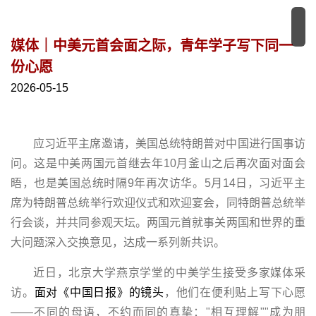
媒体｜中美元首会面之际，青年学子写下同一
份心愿
2026-05-15
应习近平主席邀请，美国总统特朗普对中国进行国事访
问。这是中美两国元首继去年10月釜山之后再次面对面会
晤，也是美国总统时隔9年再次访华。5月14日，习近平主
席为特朗普总统举行欢迎仪式和欢迎宴会，同特朗普总统举
行会谈，并共同参观天坛。两国元首就事关两国和世界的重
大问题深入交换意见，达成一系列新共识。
近日，北京大学燕京学堂的中美学生接受多家媒体采
访。
面对《中国日报》的镜头
，他们在便利贴上写下心愿
——不同的母语，不约而同的真挚："相互理解""成为朋