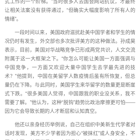
式工作的一个阶梯。”当时很多人去国会网站抗议，才最终
让相关法案没有获得通过，“但确实大幅度影响了所有人的
情绪”。
一段时间以来，美国政府滋扰赴美中国学者和学生的情
况仍时有发生，外交部也多次批评美方的这种做法。孙成昊
表示，目前，美国对华战略竞争已形成两党共识，人文交流
附属于这一大框架之下。“你怎么可能让美国一方面强调与
中国竞争，一方面又欢迎大量中国学生去学最先进的技
术？”他提到，中国在美留学人数疫情后虽有所恢复，但总
量仍在下降。与此同时，美国学生来华留学的数量更是断崖
式下跌。“很多美国人觉得，中国跟我的职业没关系，我不
需要了解。”他认为，这种“脱钩”趋势比政治摩擦更可怕——
因为它会导致长期的人才断层和认知真空。
他还以亲身经历举例说，自己在组织中美新生代学者对
话时发现，美方不少学者因为担心“被抹红”或人身安全，不