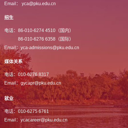
Email： yca@pku.edu.cn
招生
电话：86-010-6274 4510（国内）
86-010-6276 6358（国际）
Email：yca-admissions@pku.edu.cn
媒体关系
电话：010-6276 8317
Email：gycapr@pku.edu.cn
就业
电话：010-6275 6761
Email：ycacareer@pku.edu.cn