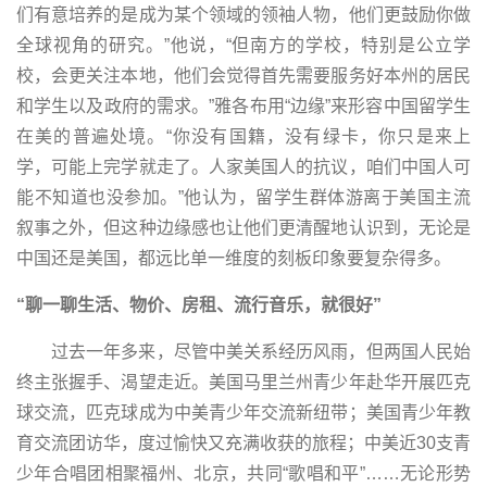
们有意培养的是成为某个领域的领袖人物，他们更鼓励你做
全球视角的研究。”他说，“但南方的学校，特别是公立学
校，会更关注本地，他们会觉得首先需要服务好本州的居民
和学生以及政府的需求。”
雅各布用
“
边缘
”
来形容中国留学生
在美的普遍处境。
“
你没有国籍，没有绿卡，你只是来上
学，可能上完学就走了。人家美国人的抗议，咱们中国人可
能不知道也没参加。
”
他认为，留学生群体游离于美国主流
叙事之外，但这种边缘感也让他们更清醒地认识到，无论是
中国还是美国，都远比单一维度的刻板印象要复杂得多。
“聊一聊生活、物价、房租、流行音乐，就很好”
过去一年多来，尽管中美关系经历风雨，但两国人民始
终主张握手、渴望走近。美国马里兰州青少年赴华开展匹克
球交流，匹克球成为中美青少年交流新纽带；美国青少年教
育交流团访华，度过愉快又充满收获的旅程；中美近30支青
少年合唱团相聚福州、北京，共同“歌唱和平”……无论形势