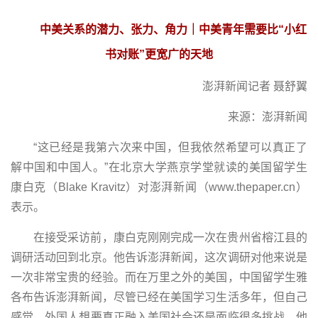
中美关系的潜力、张力、角力｜中美青年需要比“小红
书对账”更宽广的天地
澎湃新闻记者 聂舒翼
来源：澎湃新闻
“这已经是我第六次来中国，但我依然希望可以真正了
解中国和中国人。”在北京大学燕京学堂就读的美国留学生
康白克（Blake Kravitz）对澎湃新闻（www.thepaper.cn）
表示。
在接受采访前，康白克刚刚完成一次在贵州省榕江县的
调研活动回到北京。他告诉澎湃新闻，这次调研对他来说是
一次非常宝贵的经验。而在万里之外的美国，中国留学生雅
各布告诉澎湃新闻，尽管已经在美国学习生活多年，但自己
感觉，外国人想要真正融入美国社会还是面临很多挑战。他